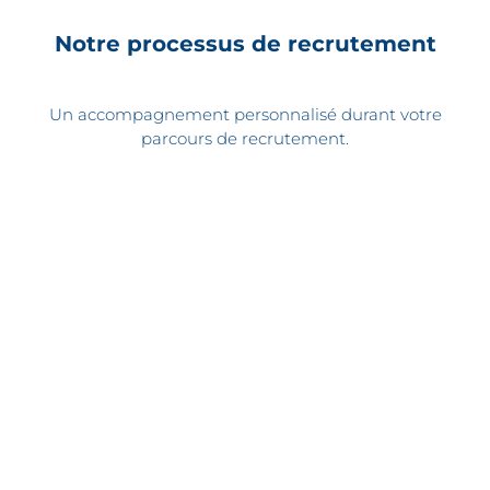
Notre processus de recrutement
Un accompagnement personnalisé durant votre
parcours de recrutement.
1.
s postulez à une offre en ligne ou via une candidature
spontanée
2.