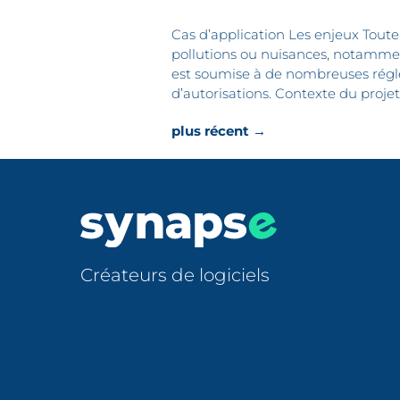
Cas d’application Les enjeux Toute
pollutions ou nuisances, notamment 
est soumise à de nombreuses rég
d’autorisations. Contexte du projet
plus récent
→
Créateurs de logiciels