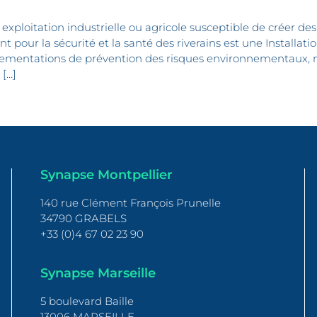
 exploitation industrielle ou agricole susceptible de créer d
pour la sécurité et la santé des riverains est une Installatio
lementations de prévention des risques environnementaux
 […]
Synapse Montpellier
140 rue Clément François Prunelle
34790 GRABELS
+33 (0)4 67 02 23 90
Synapse Marseille
5 boulevard Baille
13006 MARSEILLE