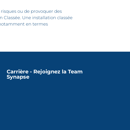
es risques ou de provoquer des
n Classée. Une installation classée
, notamment en termes
Carrière - Rejoignez la Team
Synapse
Contactez-nous