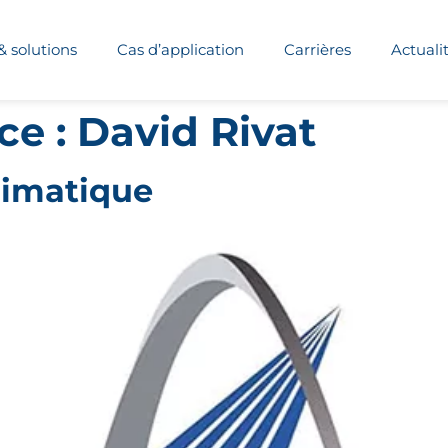
& solutions
Cas d’application
Carrières
Actuali
ce :
David Rivat
imatique